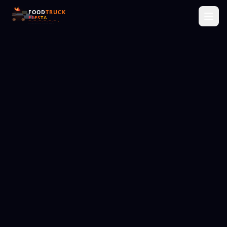
Om Os
Menu
Bryllup
Firma
Sæson
Vogne
Events